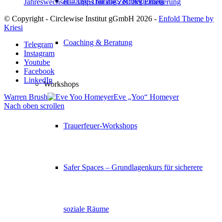
Inhouse-Trainings & Begleitung
Jahreswechsel – Tipps für die Zeit der Erneuerung
© Copyright - Circlewise Institut gGmbH 2026 -
Enfold Theme by
Kriesi
Coaching & Beratung
Telegram
Instagram
Youtube
Facebook
LinkedIn
Workshops
Warren Brush
Eve „Yoo“ Homeyer
Nach oben scrollen
Trauerfeuer-Workshops
Safer Spaces – Grundlagenkurs für sicherere
soziale Räume