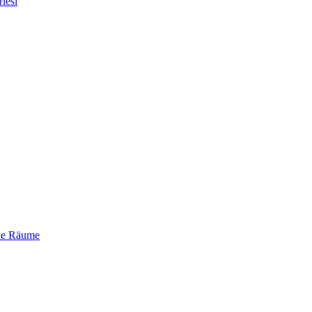
iesi
ale Räume