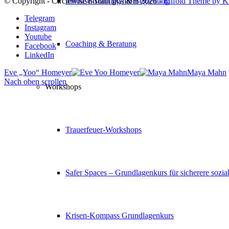
© Copyright - Circlewise Institut gGmbH 2026 -
Enfold Theme by Kr
Inhouse-Trainings & Begleitung
Telegram
Instagram
Youtube
Coaching & Beratung
Facebook
LinkedIn
Eve „Yoo“ Homeyer
Maya Mahn
Nach oben scrollen
Workshops
Trauerfeuer-Workshops
Safer Spaces – Grundlagenkurs für sicherere sozi
Krisen-Kompass Grundlagenkurs