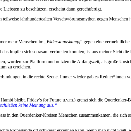
 Liebsten zu beschützen, erscheint dann gerechtfertigt.
on teilweise jahrhundertealten Verschwörungsmythen gegen Menschen 
 immer mehr Menschen im „
Widerstandskampf
“ gegen eine vermeintliche
s Impfen sich so rasant verbreiten konnten, ist aus meiner Sicht die 
n, wurden zur Plattform und nutzten die Anfangszeit, als große Unsic
kum zu erreichen.
indungen in die rechte Szene. Immer wieder gab es Redner*innen von
, Hambi bleibt, Friday’s for Future u.v.m.) grenzt sich die Querden
 schließen keine Meinung aus.“
ass in den Querdenker-Kreisen Menschen zusammenkamen, die sich schon 
rechte Propaganda oft schwerer erkennen kann, wenn man nicht weiß, w