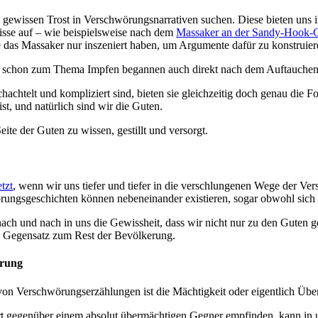
en gewissen Trost in Verschwörungsnarrativen suchen. Diese bieten uns 
nisse auf – wie beispielsweise nach dem
Massaker an der Sandy-Hook-
 die das Massaker nur inszeniert haben, um Argumente dafür zu konstrui
 schon zum Thema Impfen begannen auch direkt nach dem Auftauchen 
achtelt und kompliziert sind, bieten sie gleichzeitig doch genau die 
st, und natürlich sind wir die Guten.
eite der Guten zu wissen, gestillt und versorgt.
tzt
, wenn wir uns tiefer und tiefer in die verschlungenen Wege der V
ungsgeschichten können nebeneinander existieren, sogar obwohl sich m
t nach und nach in uns die Gewissheit, dass wir nicht nur zu den Guten
im Gegensatz zum Rest der Bevölkerung.
erung
 von Verschwörungserzählungen ist die Mächtigkeit oder eigentlich Üb
rt gegenüber einem absolut übermächtigen Gegner empfinden, kann in