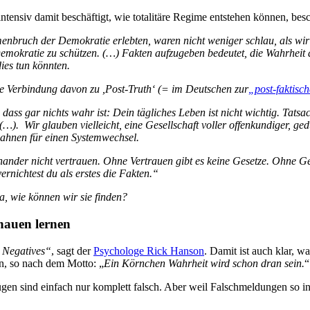
 intensiv damit beschäftigt, wie totalitäre Regime entstehen können, bes
ruch der Demokratie erlebten, waren nicht weniger schlau, als wir es h
 Demokratie zu schützen. (…) Fakten aufzugeben bedeutet, die Wahrheit
dies tun könnten.
 die Verbindung davon zu ,Post-Truth‘ (= im Deutschen zur
„post-faktisc
dass gar nichts wahr ist: Dein tägliches Leben ist nicht wichtig. Tatsa
 (…).
Wir glauben vielleicht, eine Gesellschaft voller offenkundiger, g
bahnen für einen Systemwechsel.
der nicht vertrauen. Ohne Vertrauen gibt es keine Gesetze. Ohne Ges
ernichtest du als erstes die Fakten.“
, wie können wir sie finden?
hauen lernen
r Negatives“
, sagt der
Psychologe Rick Hanson
. Damit ist auch klar, 
, so nach dem Motto: „
Ein Körnchen Wahrheit wird schon dran sein.
“
 Lügen sind einfach nur komplett falsch. Aber weil Falschmeldungen so i