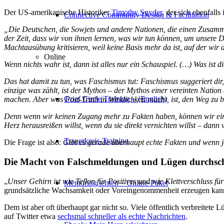
Der US-amerikanische Historiker
Timothy Snyder
, der sich ebenfalls
Connective Community Design & Facilitation
„Die Deutschen, die Sowjets und andere Nationen, die einen Zusammenb
der Zeit, dass wir von ihnen lernen, was wir tun können, um unsere
Machtausübung kritisieren, weil keine Basis mehr da ist, auf der wir 
Online
Wenn nichts wahr ist, dann ist alles nur ein Schauspiel. (…) Was ist
Das hat damit zu tun, was Faschismus tut: Faschismus suggeriert dir, 
einzige was zählt, ist der Mythos – der Mythos einer vereinten Nation
Grief Circle Training – (English)
machen. Aber was Post-Truth in Wirklichkeit macht, ist, den Weg zu 
Denn wenn wir keinen Zugang mehr zu Fakten haben, können wir einan
Herz herausreißen willst, wenn du sie direkt vernichten willst – dann v
Trauerkreis-Training
Die Frage ist also:
Gibt es gerade überhaupt echte Fakten und wenn ja
Die Macht von Falschmeldungen und Lügen durchsc
„
Unser Gehirn ist wie Teflon für Positives und wie Klettverschluss fü
Mentoring lernen – Online-Paket
grundsätzliche Wachsamkeit oder Voreingenommenheit erzeugen kann
Dem ist aber oft überhaupt gar nicht so. Viele öffentlich verbreitete
auf Twitter etwa
sechsmal schneller als echte Nachrichten
.