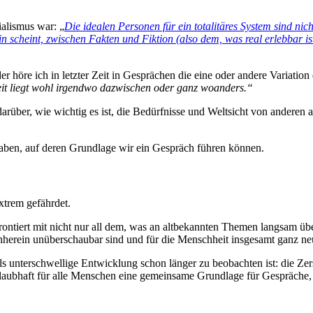
ialismus war: „
Die idealen Personen für ein totalitäres System sind ni
n scheint, zwischen Fakten und Fiktion (also dem, was real erlebbar i
 höre ich in letzter Zeit in Gesprächen die eine oder andere Variation
rheit liegt wohl irgendwo dazwischen oder ganz woanders.“
arüber, wie wichtig es ist, die Bedürfnisse und Weltsicht von anderen 
ben, auf deren Grundlage wir ein Gespräch führen können.
xtrem gefährdet.
ontiert mit nicht nur all dem, was an altbekannten Themen langsam übe
nherein unüberschaubar sind und für die Menschheit insgesamt ganz ne
ls unterschwellige Entwicklung schon länger zu beobachten ist: die Ze
aubhaft für alle Menschen eine gemeinsame Grundlage für Gespräche, V