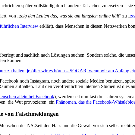
achrichten später vollständig durch andere Tatsachen zu ersetzen – sie
ert, von „
zeig den Leuten das, was sie am längsten online hält
“ zu „
ze
führlichen Interview
erklärt), dass Menschen in diesen Netzwerken bom
 überlegt und sachlich nach Lösungen suchen. Sondern solche, die unse
hten können.
rer zu halten, je öfter wir es hören – SOGAR, wenn wir am Anfang eige
 Facebook noch Instagram, noch andere soziale Medien benutzen, spür
äumen aufhalten. Laut den veröffentlichten internen Studien ist dies
Menschen allein bei Facebook
), werden seit nun fast drei Jahren syste
en, die Wut provozieren, ein
Phänomen, das die Facebook-Whistleblow
rte von Falschmeldungen
Menschen der NS-Zeit den Hass und die Gewalt vor sich selbst rechtfe