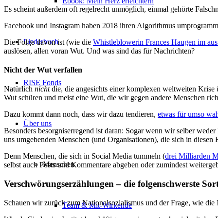
Ebook: Mein Herz erleichtern
Es scheint außerdem oft regelrecht unmöglich, einmal gehörte Falschn
Facebook und Instagram haben 2018 ihren Algorithmus umprogrammi
Liederbuch
Die Folge davon ist (wie die
Whistleblowerin Frances Haugen im aus
auslösen, allen voran Wut. Und was sind das für Nachrichten?
Nicht der Wut verfallen
RISE Fonds
Natürlich
nicht
die, die angesichts einer komplexen weltweiten Krise
Wut schüren und meist eine Wut, die wir gegen andere Menschen ric
Dazu kommt dann noch, dass wir dazu tendieren,
etwas für umso wah
Über uns
Besonders besorgniserregend ist daran: Sogar wenn wir selber weder
uns umgebenden Menschen (und Organisationen), die sich in diesen R
Denn Menschen, die sich in Social Media tummeln (
drei Milliarden 
Menschen
selbst auch Posts und Kommentare abgeben oder zumindest weitergeb
Verschwörungserzählungen – die folgenschwerste So
Schauen wir zurück zum Nationalsozialismus und der Frage, wie die 
Team & Mit-Wirkende