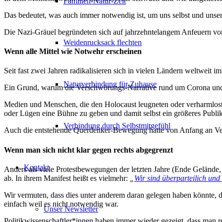
Familien-Natur-Zeit
Das bedeutet, was auch immer notwendig ist, um uns selbst und unsere
Die Nazi-Gräuel begründeten sich auf jahrzehntelangem Anfeuern v
Weidenrucksack flechten
Wenn alle Mittel wie Notwehr erscheinen
Seit fast zwei Jahren radikalisieren sich in vielen Ländern weltweit
Naturverbindung für Zuhause
Ein Grund, warum die Verschwörungs-Narrative rund um Corona und da
Medien und Menschen, die den Holocaust leugneten oder verharmloste
oder Lügen eine Bühne zu geben und damit selbst ein größeres Publi
Verbindung durch Selbstmitgefühl
Auch die entstehende Querdenker-Bewegung hatte von Anfang an Verb
Wenn man sich nicht klar gegen rechts abgegrenzt
Kontakt
Anders als viele Protestbewegungen der letzten Jahre (Ende Gelände
ab. In ihrem Manifest heißt es vielmehr:
„
Wir sind überparteilich und
Wir vermuten, dass dies unter anderem daran gelegen haben könnte, d
einfach weil es nicht notwendig war.
Unser Newsletter
Politikwissenschaftler*innen haben immer wieder gezeigt, dass man 