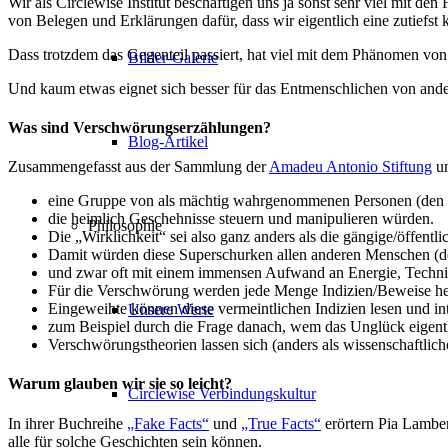
Wir als Circlewise Institut beschäftigen uns ja sonst sehr viel mit de
von Belegen und Erklärungen dafür, dass wir eigentlich eine zutiefst k
Dass trotzdem das Gegenteil passiert, hat viel mit dem Phänomen von
Bilder-Galerie
Und kaum etwas eignet sich besser für das Entmenschlichen von and
Was sind Verschwörungserzählungen?
Blog-Artikel
Zusammengefasst aus der Sammlung der
Amadeu Antonio Stiftung
u
eine Gruppe von als mächtig wahrgenommenen Personen (den 
die heimlich Geschehnisse steuern und manipulieren würden.
Philosophie
Die „Wirklichkeit“ sei also ganz anders als die gängige/öffen
Damit würden diese Superschurken allen anderen Menschen (d
und zwar oft mit einem immensen Aufwand an Energie, Technik
Für die Verschwörung werden jede Menge Indizien/Beweise hera
Eingeweihte können diese vermeintlichen Indizien lesen und int
Unsere Werte
zum Beispiel durch die Frage danach, wem das Unglück eigentl
Verschwörungstheorien lassen sich (anders als wissenschaftl
Warum glauben wir sie so leicht?
Circlewise Verbindungskultur
In ihrer Buchreihe
„Fake Facts“
und
„True Facts“
erörtern Pia Lambe
alle für solche Geschichten sein können.