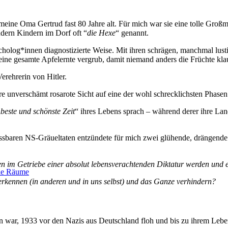
eine Oma Gertrud fast 80 Jahre alt. Für mich war sie eine tolle Großmut
ndern Kindern im Dorf oft “
die Hexe
“ genannt.
holog*innen diagnostizierte Weise. Mit ihren schrägen, manchmal lusti
eine gesamte Apfelernte vergrub, damit niemand anders die Früchte kla
rehrerin von Hitler.
ihre unverschämt rosarote Sicht auf eine der wohl schrecklichsten Phase
„
beste und schönste Zeit
“ ihres Lebens sprach – während derer ihre La
sbaren NS-Gräueltaten entzündete für mich zwei glühende, drängende F
n im Getriebe einer absolut lebensverachtenden Diktatur werden und 
ale Räume
erkennen (in anderen und in uns selbst) und das Ganze verhindern?
n war, 1933 vor den Nazis aus Deutschland floh und bis zu ihrem Leben