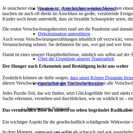
Je unsicherer eine Situation ist, desto leichter würden Menschen ein
Awareness / Antidiskriminierungskonzept
tauchen sie auch oft direkt im Anschluss an große, verstörende Ereig
Kinder noch heute unterstellt, dass sie bezahlte Schauspieler seien,
Die ersten Verschwörungstheorien rund um die Pandemie und damals
Dekolonisation unterstützen
Auch wenn Verschwörungserzählungen inhaltlich oft verzwickt, versch
Verunsicherung sehnen: Sie definieren für uns, wer gut und wer böse i
Damit ist eines unserer Hauptbedürfnisse, nämlich uns selbst auf der S
Über die Ursprünge unserer Trauerarbeit
Der Hunger nach Erkenntnis und Bestätigung lockt uns weiter
Zusätzlich können sie dafür sorgen,
dass unser Körper Dopamin freise
älteren Verschwörungsmythologie hineinarbeiten (denn alle Verschwör
Geschichte des Circlewise Instituts
Jedes Puzzle-Teil, das wir finden, setzt Glücksgefühle frei und stärk
Sache erkennen, verstehen und durchblicken, wie sie wirklich ist – 
Aus unserem Netzwerk
Das vermeintlich Böse im andern zu sehen begründet Radikalisi
Ein wichtiger Aspekt für die gesellschaftlich schädigende Wirkweise
In dem Moment, wenn wir uns selbst als schwach und wie ausgeliefe