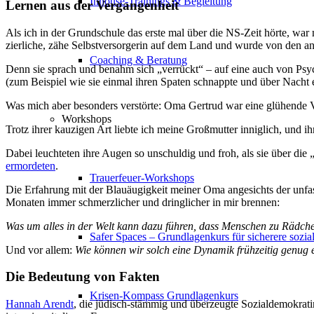
Inhouse-Trainings & Begleitung
Lernen aus der Vergangenheit
Als ich in der Grundschule das erste mal über die NS-Zeit hörte, war m
zierliche, zähe Selbstversorgerin auf dem Land und wurde von den a
Coaching & Beratung
Denn sie sprach und benahm sich „verrückt“ – auf eine auch von Psyc
(zum Beispiel wie sie einmal ihren Spaten schnappte und über Nacht 
Was mich aber besonders verstörte: Oma Gertrud war eine glühende Ve
Workshops
Trotz ihrer kauzigen Art liebte ich meine Großmutter inniglich, und 
Dabei leuchteten ihre Augen so unschuldig und froh, als sie über die 
ermordeten
.
Trauerfeuer-Workshops
Die Erfahrung mit der Blauäugigkeit meiner Oma angesichts der unfas
Monaten immer schmerzlicher und dringlicher in mir brennen:
Was um alles in der Welt kann dazu führen, dass Menschen zu Rädche
Safer Spaces – Grundlagenkurs für sicherere sozi
Und vor allem:
Wie können wir solch eine Dynamik frühzeitig genug 
Die Bedeutung von Fakten
Krisen-Kompass Grundlagenkurs
Hannah Arendt
, die jüdisch-stämmig und überzeugte Sozialdemokrati