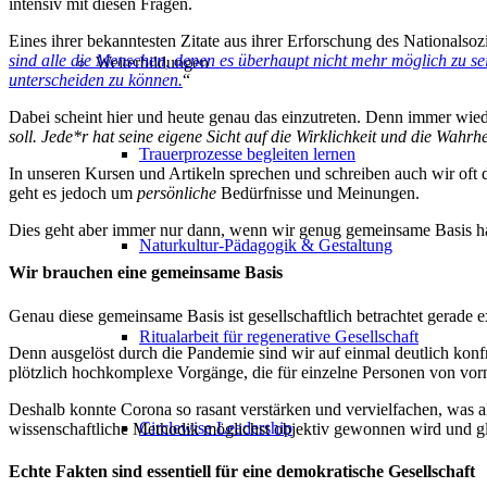
intensiv mit diesen Fragen.
Eines ihrer bekanntesten Zitate aus ihrer Erforschung des Nationalsoz
sind alle die Menschen, denen es überhaupt nicht mehr möglich zu sei
Weiterbildungen
unterscheiden zu können.
“
Dabei scheint hier und heute genau das einzutreten. Denn immer wieder
soll. Jede*r hat seine eigene Sicht auf die Wirklichkeit und die Wah
Trauerprozesse begleiten lernen
In unseren Kursen und Artikeln sprechen und schreiben auch wir oft d
geht es jedoch um
persönliche
Bedürfnisse und Meinungen.
Dies geht aber immer nur dann, wenn wir genug gemeinsame Basis ha
Naturkultur-Pädagogik & Gestaltung
Wir brauchen eine gemeinsame Basis
Genau diese gemeinsame Basis ist gesellschaftlich betrachtet gerade e
Ritualarbeit für regenerative Gesellschaft
Denn ausgelöst durch die Pandemie sind wir auf einmal deutlich konfr
plötzlich hochkomplexe Vorgänge, die für einzelne Personen von vor
Deshalb konnte Corona so rasant verstärken und vervielfachen, was a
Circlewise Leadership
wissenschaftliche Methodik möglichst objektiv gewonnen wird und gl
Echte Fakten sind essentiell für eine demokratische Gesellschaft